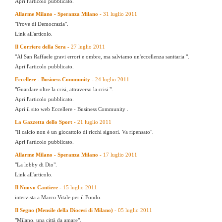
Apri l'articolo pubblicato.
Allarme Milano - Speranza Milano
- 31 luglio 2011
"Prove di Democrazia".
Link all'articolo.
Il Corriere della Sera -
27 luglio 2011
"Al San Raffaele gravi errori e ombre, ma salviamo un'eccellenza sanitaria ".
Apri l'articolo pubblicato.
Eccellere - Business Community -
24 luglio 2011
"Guardare oltre la crisi, attraverso la crisi ".
Apri l'articolo pubblicato.
Apri il sito web Eccellere - Business Community
.
La Gazzetta dello Sport -
21 luglio 2011
"Il calcio non è un giocattolo di ricchi signori. Va ripensato".
Apri l'articolo pubblicato.
Allarme Milano - Speranza Milano
- 17 luglio 2011
"La lobby di Dio".
Link all'articolo.
Il Nuovo Cantiere -
15 luglio 2011
intervista a Marco Vitale per il Fondo.
Il Segno (Mensile della Diocesi di Milano) -
05 luglio 2011
"Milano, una città da amare".