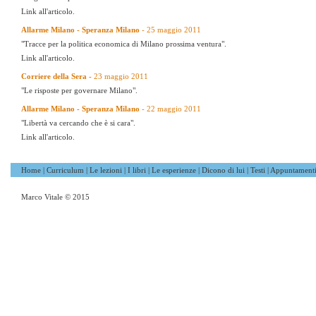
Link all'articolo.
Allarme Milano - Speranza Milano
- 25 maggio 2011
"Tracce per la politica economica di Milano prossima ventura".
Link all'articolo.
Corriere della Sera -
23 maggio 2011
"Le risposte per governare Milano".
Allarme Milano - Speranza Milano
- 22 maggio 2011
"Libertà va cercando che è si cara".
Link all'articolo.
Home
|
Curriculum
|
Le lezioni
|
I libri
|
Le esperienze
|
Dicono di lui
|
Testi
|
Appuntament
Marco Vitale © 2015